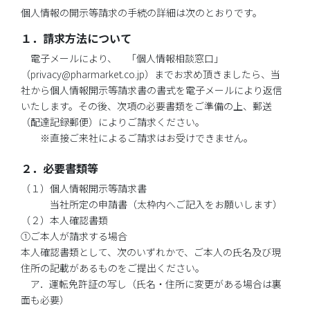
個人情報の開示等請求の手続の詳細は次のとおりです。
１．請求方法について
電子メールにより、 「個人情報相談窓口」
（privacy@pharmarket.co.jp）までお求め頂きましたら、当
社から個人情報開示等請求書の書式を電子メールにより返信
いたします。その後、次項の必要書類をご準備の上、郵送
（配達記録郵便）によりご請求ください。
※直接ご来社によるご請求はお受けできません。
２．必要書類等
（１）個人情報開示等請求書
当社所定の申請書（太枠内へご記入をお願いします）
（２）本人確認書類
①ご本人が請求する場合
本人確認書類として、次のいずれかで、ご本人の氏名及び現
住所の記載があるものをご提出ください。
ア．運転免許証の写し（氏名・住所に変更がある場合は裏
面も必要）