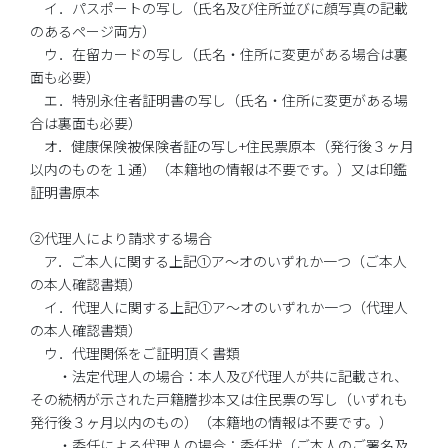
イ．パスポートの写し（氏名及び住所並びに顔写真の記載
のあるページ両方）
ウ．在留カードの写し（氏名・住所に変更がある場合は裏
面も必要）
エ．特別永住者証明書の写し（氏名・住所に変更がある場
合は裏面も必要）
オ．健康保険被保険者証の写し+住民票原本（発行後３ヶ月
以内のものを１通）（本籍地の情報は不要です。）又は印鑑
証明書原本
②代理人により請求する場合
ア．ご本人に関する上記①ア～オのいずれか一つ（ご本人
の本人確認書類）
イ．代理人に関する上記①ア～オのいずれか一つ（代理人
の本人確認書類）
ウ．代理関係をご証明頂く書類
・法定代理人の場合：本人及び代理人が共に記載され、
その続柄が示された戸籍謄抄本又は住民票の写し（いずれも
発行後３ヶ月以内のもの）（本籍地の情報は不要です。）
・委任による代理人の場合：委任状（ご本人のご署名及